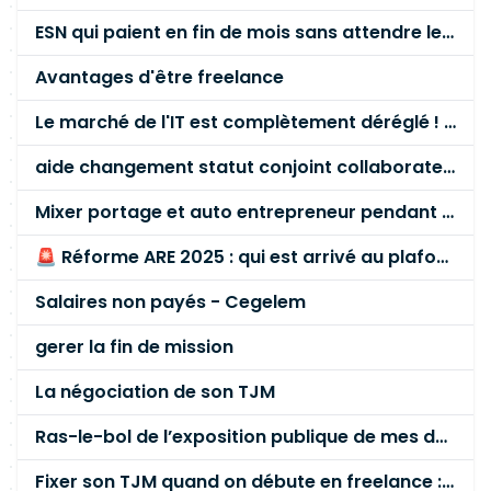
ESN qui paient en fin de mois sans attendre le paiement client ?
Avantages d'être freelance
Le marché de l'IT est complètement déréglé ! STOP à cette mascarade ! Il faut s'unir et résister !
aide changement statut conjoint collaborateur
Mixer portage et auto entrepreneur pendant des années - quel risque ?
🚨 Réforme ARE 2025 : qui est arrivé au plafond des 60 % en gardant son entreprise ?
Salaires non payés - Cegelem
gerer la fin de mission
La négociation de son TJM
Ras-le-bol de l’exposition publique de mes données personnelles liées à mon entreprise
Fixer son TJM quand on débute en freelance : la méthode mathématique (et pas au feeling) 🛑