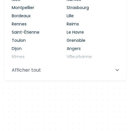
Montpellier
Strasbourg
Bordeaux
Lille
Rennes
Reims
Saint-Étienne
Le Havre
Toulon
Grenoble
Dijon
Angers
Nîmes
Villeurbanne
Saint-Denis
Le Mans
Afficher tout
Aix-en-Provence
Clermont-Ferrand
Brest
Tours
Amiens
Limoges
Annecy
Perpignan