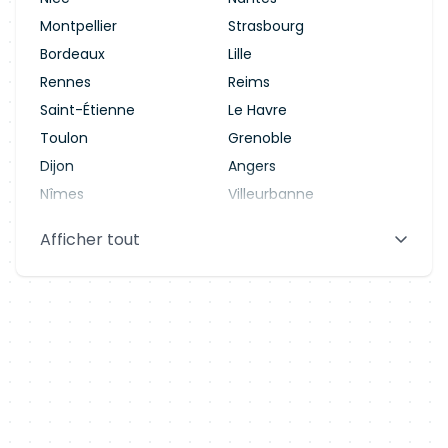
Montpellier
Strasbourg
Bordeaux
Lille
Rennes
Reims
Saint-Étienne
Le Havre
Toulon
Grenoble
Dijon
Angers
Nîmes
Villeurbanne
Saint-Denis
Le Mans
Afficher tout
Aix-en-Provence
Clermont-Ferrand
Brest
Tours
Amiens
Limoges
Annecy
Perpignan