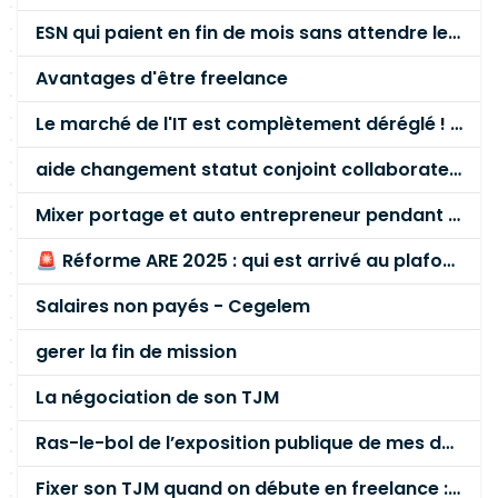
ESN qui paient en fin de mois sans attendre le paiement client ?
Avantages d'être freelance
Le marché de l'IT est complètement déréglé ! STOP à cette mascarade ! Il faut s'unir et résister !
aide changement statut conjoint collaborateur
Mixer portage et auto entrepreneur pendant des années - quel risque ?
🚨 Réforme ARE 2025 : qui est arrivé au plafond des 60 % en gardant son entreprise ?
Salaires non payés - Cegelem
gerer la fin de mission
La négociation de son TJM
Ras-le-bol de l’exposition publique de mes données personnelles liées à mon entreprise
Fixer son TJM quand on débute en freelance : la méthode mathématique (et pas au feeling) 🛑