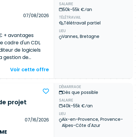
SALAIRE
) Produire et
50k-55k €⁄an
ation, supports de
07/08/2026
TÉLÉTRAVAIL
 les équipes projet
Télétravail partiel
 avec les éditeurs et
LIEU
comités projet et
 K€ + avantages
Vannes, Bretagne
passage projet vers
le cadre d'un CDI,
ontribuer aux
iteur de logiciels
ganisation Garantir
a gestion de
gestion commerciale,
Voir cette offre
L'entreprise
années des
évolution de leurs
DÉMARRAGE
Dès que possible
sa croissance, elle
SALAIRE
de projet
s avec une
40k-55k €⁄an
et décembre 2026.
LIEU
ts, vous pilotez
Aix-en-Provence, Provence-
07/16/2026
évolution
Alpes-Côte d'Azur
ge jusqu'à la mise
EME