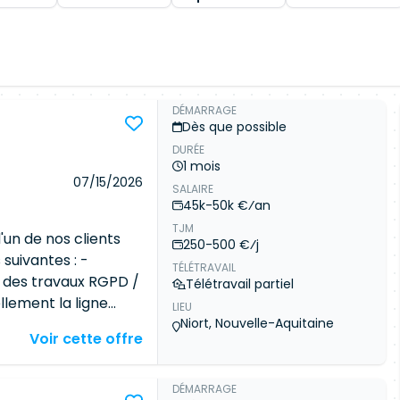
DÉMARRAGE
Dès que possible
DURÉE
1 mois
07/15/2026
SALAIRE
45k-50k €⁄an
TJM
'un de nos clients
250-500 €⁄j
suivantes : -
TÉLÉTRAVAIL
on des travaux RGPD /
Télétravail partiel
lement la ligne
LIEU
e programme -
Niort, Nouvelle-Aquitaine
Voir cette offre
fs, les équipes de
étiers/DSI -
ons associés aux
DÉMARRAGE