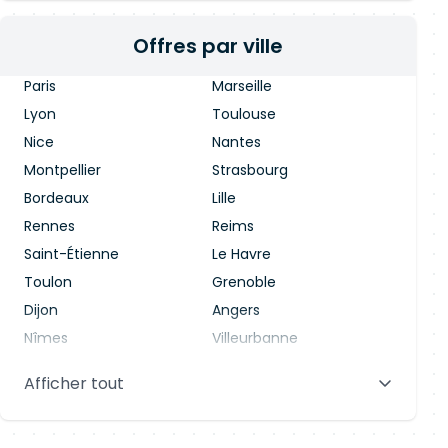
Offres par ville
Paris
Marseille
Lyon
Toulouse
Nice
Nantes
Montpellier
Strasbourg
Bordeaux
Lille
Rennes
Reims
Saint-Étienne
Le Havre
Toulon
Grenoble
Dijon
Angers
Nîmes
Villeurbanne
Saint-Denis
Le Mans
Afficher tout
Aix-en-Provence
Clermont-Ferrand
Brest
Tours