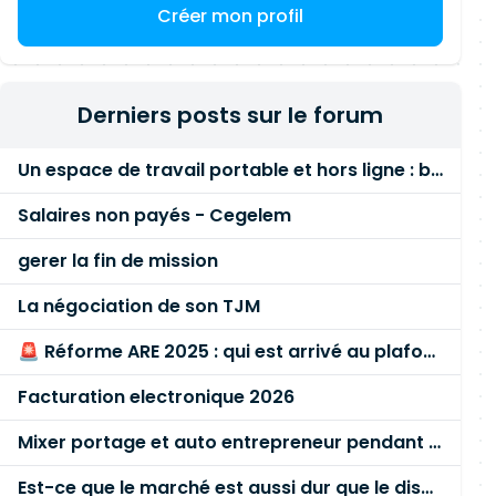
Créer mon profil
Derniers posts sur le forum
Un espace de travail portable et hors ligne : besoin réel ou fausse bonne idée ?
Salaires non payés - Cegelem
gerer la fin de mission
La négociation de son TJM
🚨 Réforme ARE 2025 : qui est arrivé au plafond des 60 % en gardant son entreprise ?
Facturation electronique 2026
Mixer portage et auto entrepreneur pendant des années - quel risque ?
Est-ce que le marché est aussi dur que le disent les commerciaux ?