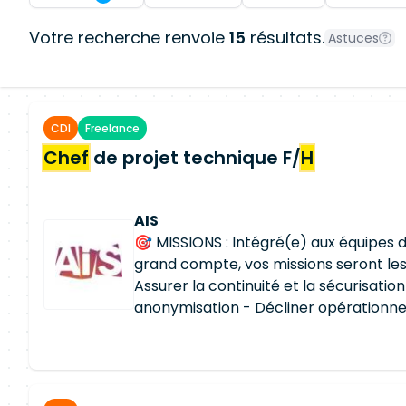
Votre recherche renvoie
15
résultats.
Astuces
CDI
Freelance
Chef
de projet technique F/
H
AIS
🎯 MISSIONS : Intégré(e) aux équipes d
grand compte, vos missions seront les 
Assurer la continuité et la sécurisati
anonymisation - Décliner opérationnel
directrice portée par la direction d
Coordonner les responsables applicati
développement et les contributeurs m
Participer et décliner les plans d'acti