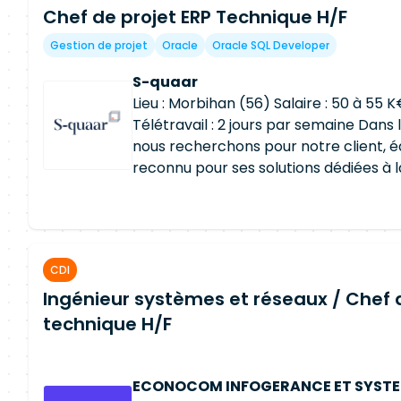
Chef de projet ERP Technique H/F
planning, reporting (PMO, outils dédiés
garantir les livrables projets (planific
Gestion de projet
Oracle
Oracle SQL Developer
comités, bilans) Coordonner et animer
et parties prenantes Gérer la relation
S-quaar
intégrateurs Organiser et animer les 
Lieu : Morbihan (56) Salaire : 50 à 55
comités de pilotage Accompagner le 
Télétravail : 2 jours par semaine Dans 
maintenance et support utilisateurs C
nous recherchons pour notre client, éd
projets transverses à l'échelle de l'or
reconnu pour ses solutions dédiées à l
l'équilibre qualité / coûts / délais
production, à la supply chain et à la 
un Chef de Projet ERP Technique H/F. 
accompagne depuis de nombreuses 
industriels dans la mise en œuvre et l'
CDI
applications métiers. Afin de soutenir 
Ingénieur systèmes et réseaux / Chef 
souhaite renforcer son équipe projet
intégration prévue entre septembre 
technique H/F
VOS MISSIONS: Au sein de l'équipe proje
plusieurs projets de déploiement et d'
d'applications métiers, depuis le cadra
ECONOCOM INFOGERANCE ET SYST