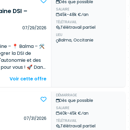
Dès que possible
Garantir une
SALAIRE
ision consolidée des
ine DSI –
45k-48k €⁄an
on des risques /
TÉLÉTRAVAIL
des travaux
Télétravail partiel
07/29/2026
sation - Identifier
LIEU
ances entre
Balma, Occitanie
hniques avec les
aine – 📍 Balma – 🛠️
s de
grer la DSI de
lisation des
l'autonomie et des
er à la sécurisation
 pour vous ! 🚀 Dans
et anonymisation -
 interne, nous
Voir cette offre
s techniques, les
niques SI (H/F) pour
e
'une vingtaine de
 la DSI. 🎯 Votre
DÉMARRAGE
Dès que possible
ion de Projet Aider à
SALAIRE
ans projet, des
40k-45k €⁄an
nt. Exemples :
07/31/2026
TÉLÉTRAVAIL
entre les outils du
Télétravail partiel
rités, infrastructure