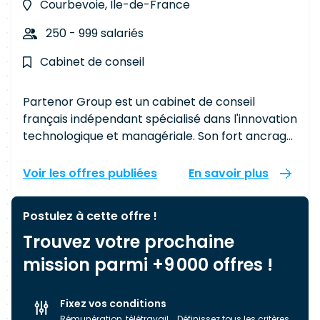
Courbevoie, Île-de-France
250 - 999 salariés
Cabinet de conseil
Partenor Group est un cabinet de conseil
français indépendant spécialisé dans l'innovation
technologique et managériale. Son fort ancrage
dans des secteurs d’activité définis lui procure
une véritable pertinence au niveau des métiers
Voir les offres publiées
En savoir plus
qu’il adresse. Avec 510 consultants et un chiffre
d'affaires de 67 millions d'euros en 2018, le
Postulez à cette offre !
groupe s’appuie sur la force d’innovation de 3
Trouvez votre prochaine
entités pour accompagner la transformation
des entreprises du secteur privé et du secteur
mission parmi +9 000 offres !
public : • Le pôle Stratégie et Management
accompagne les clients dans la recherche de
Fixez vos conditions
nouveaux gisements de progrès, dans
Rémunération, télétravail... Définissez tous les critères