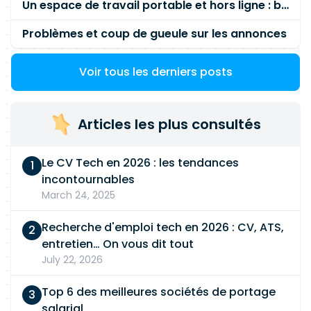
Un espace de travail portable et hors ligne : besoin réel ou fausse bonne idée ?
Contribuer aux activités d'animation et de veille
côté client et groupe. • Contribuer aux comités
Problèmes et coup de gueule sur les annonces
et à l'animation d'architecture. 5) Capitaliser sur
la connaissance des SI métier : disposer d'une
Voir tous les derniers posts
connaissance accrue de l'écosystème S.I. métier
permettant d'accélérer la conception et la mise
en œuvre des architectures sur ce périmètre •
Articles les plus consultés
Maitriser l'organisation et les rôles clefs côté
métier. • Etablir et maintenir la connaissance de
Le CV Tech en 2026 : les tendances
la cartographie et de l'historique du S.I. client. •
incontournables
Conseiller les métiers sur le volet technique de
March 24, 2025
leur roadmap. • Avoir une bonne connaissance
des enjeux, des contraintes et roadmap métier
Recherche d'emploi tech en 2026 : CV, ATS,
ayant un impact sur la composition de son S.I. •
entretien… On vous dit tout
Alimenter la construction de la stratégie IT par
July 22, 2026
ces roadmaps métier
Top 6 des meilleures sociétés de portage
salarial