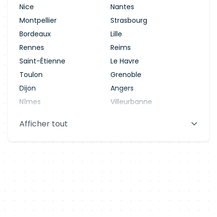
Nice
Nantes
Montpellier
Strasbourg
Bordeaux
Lille
Rennes
Reims
Saint-Étienne
Le Havre
Toulon
Grenoble
Dijon
Angers
Nîmes
Villeurbanne
Saint-Denis
Le Mans
Afficher tout
Aix-en-Provence
Clermont-Ferrand
Brest
Tours
Amiens
Limoges
Annecy
Perpignan