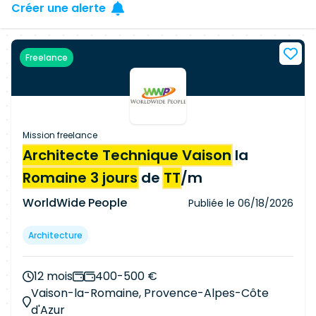
Créer une alerte
Freelance
Mission freelance
Architecte Technique Vaison
la
Romaine 3 jours
de
TT
/m
WorldWide People
Publiée le
06/18/2026
Architecture
12 mois
400-500 €
Vaison-la-Romaine, Provence-Alpes-Côte
d'Azur