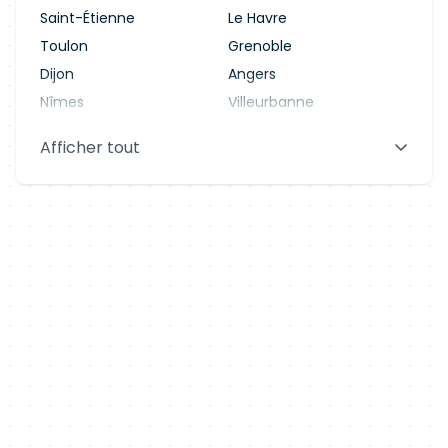
Saint-Étienne
Le Havre
Toulon
Grenoble
Dijon
Angers
Nîmes
Villeurbanne
Saint-Denis
Le Mans
Afficher tout
Aix-en-Provence
Clermont-Ferrand
Brest
Tours
Amiens
Limoges
Annecy
Perpignan