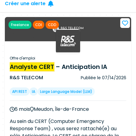
Créer une alerte
Freelance
CDI
CDD
Offre d'emploi
Analyste CERT
– Anticipation IA
R&S TELECOM
Publiée le
07/14/2026
API REST
IA
Large Language Model (LLM)
6 mois
Meudon, Île-de-France
Au sein du CERT (Computer Emergency
Response Team) , vous serez rattaché(e) au
pôle Anticipation. Le CERT est en charge de la