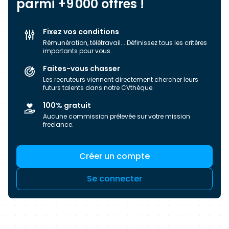
parmi +9 000 offres !
l’acquisition de connaissances de ses Talents
afin d’anticiper les tendances et faire preuve de
Fixez vos conditions
réactivité face aux changements. Experis vous
Rémunération, télétravail... Définissez tous les critères
propose d’associer vos compétences
importants pour vous.
techniques et comportementales pour franchir
Faites-vous chasser
la prochaine étape de votre carrière. Chiffres
Les recruteurs viennent directement chercher leurs
clefs France : 3 700 Talents 18 agences
futurs talents dans notre CVthèque.
nationales 200 clients
100% gratuit
Aucune commission prélevée sur votre mission
freelance.
Créer un compte
Se connecter