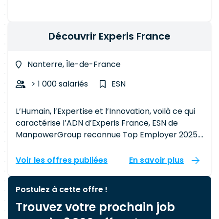
Découvrir Experis France
Nanterre, Île-de-France
> 1 000 salariés
ESN
L’Humain, l’Expertise et l’Innovation, voilà ce qui
caractérise l’ADN d’Experis France, ESN de
ManpowerGroup reconnue Top Employer 2025.
Présente dans 28 pays, Experis se positionne
comme un acteur incontournable et innovant
Voir les offres publiées
En savoir plus
sur le marché des ESN. Nous proposons une offre
intégrée alliant services et solutions IT pour
Postulez à cette offre !
accompagner nos clients partenaires dans leurs
Trouvez votre prochain job
projets de transformations. A travers la
formation, Experis investit continuellement dans