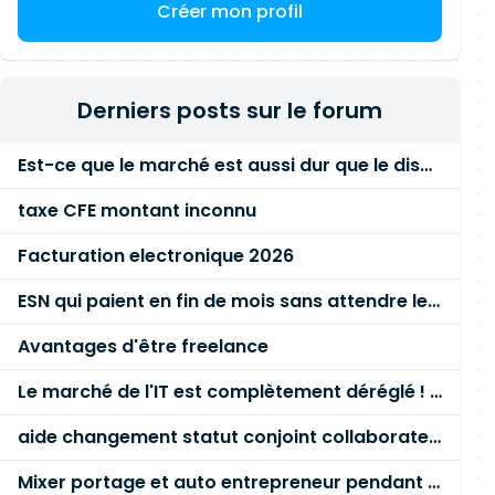
Créer mon profil
Derniers posts sur le forum
Est-ce que le marché est aussi dur que le disent les commerciaux ?
taxe CFE montant inconnu
Facturation electronique 2026
ESN qui paient en fin de mois sans attendre le paiement client ?
Avantages d'être freelance
Le marché de l'IT est complètement déréglé ! STOP à cette mascarade ! Il faut s'unir et résister !
aide changement statut conjoint collaborateur
Mixer portage et auto entrepreneur pendant des années - quel risque ?