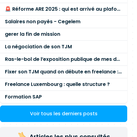
🚨 Réforme ARE 2025 : qui est arrivé au plafond des 60 % en gardant son entreprise ?
Salaires non payés - Cegelem
gerer la fin de mission
La négociation de son TJM
Ras-le-bol de l’exposition publique de mes données personnelles liées à mon entreprise
Fixer son TJM quand on débute en freelance : la méthode mathématique (et pas au feeling) 🛑
Freelance Luxembourg : quelle structure ?
Formation SAP
Voir tous les derniers posts
Articles les plus consultés