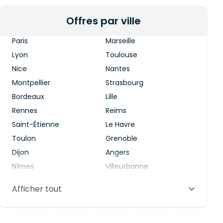
Offres par ville
Paris
Marseille
Lyon
Toulouse
Nice
Nantes
Montpellier
Strasbourg
Bordeaux
Lille
Rennes
Reims
Saint-Étienne
Le Havre
Toulon
Grenoble
Dijon
Angers
Nîmes
Villeurbanne
Saint-Denis
Le Mans
Afficher tout
Aix-en-Provence
Clermont-Ferrand
Brest
Tours
Amiens
Limoges