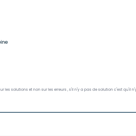
eine
es solutions et non sur les erreurs , s'il n'y a pas de solution c'est qu'il 