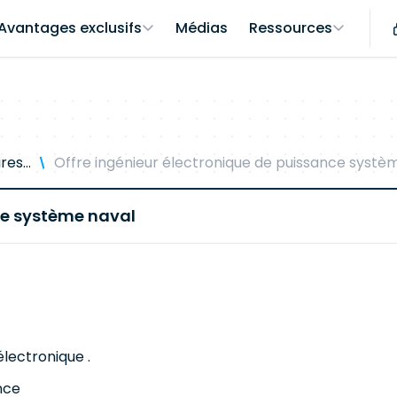
Avantages exclusifs
Médias
Ressources
ires…
Offre ingénieur électronique de puissance systè
ce système naval
lectronique .
nce