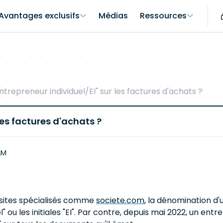
Avantages exclusifs
Médias
Ressources
trepreneur individuel/EI" sur les factures d'achats ?
les factures d'achats ?
AM
s sites spécialisés comme
societe.com
, la dénomination d'
 ou les initiales "EI". Par contre, depuis mai 2022, un entr