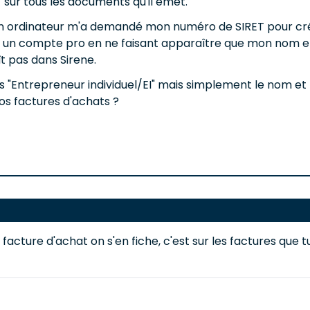
I" sur tous les documents qu'il émet.
r un ordinateur m'a demandé mon numéro de SIRET pour cr
réé un compte pro en ne faisant apparaître que mon nom 
aît pas dans Sirene.
ans "Entrepreneur individuel/EI" mais simplement le nom e
 nos factures d'achats ?
facture d'achat on s'en fiche, c'est sur les factures que 