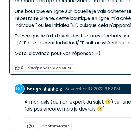
mention "Entrepreneur individuel" ou les initiales "E
Une boutique en ligne sur laquelle je vais achete
répertoire Sirene, cette boutique en ligne m'a c
individuel" ou les initiales "EI", puisque cela n'appar
Est-ce que le fait d'avoir des factures d'achats s
qu' "Entrepreneur individuel/EI" soit aussi écrit sur
Merci d'avance pour vos réponses :-)
0
Répondre à ce sujet
bougn
November 18, 2023 8:52 PM
A mon avis (de non expert du sujet 🙂) sur une 
fais pas encore, mais je devrais 😉)
0
Commenter