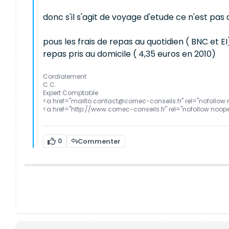
donc s'il s'agit de voyage d'etude ce n'est pas
pous les frais de repas au quotidien ( BNC et 
repas pris au domicile ( 4,35 euros en 2010)
Cordialement
C.C.
Expert Comptable
<a href="mailto:contact@cornec-conseils.fr" rel="nofollo
<a href="http://www.cornec-conseils.fr" rel="nofollow noo
0
Commenter