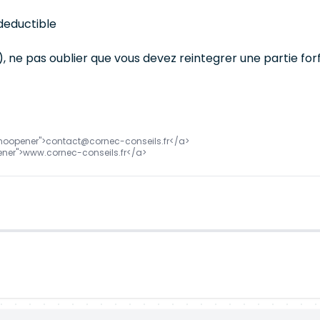
 deductible
EI), ne pas oublier que vous devez reintegrer une partie f
w noopener">contact@cornec-conseils.fr</a>
pener">www.cornec-conseils.fr</a>