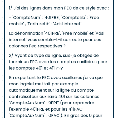
1/ J'ai des lignes dans mon FEC de ce style avec :
- 'CompteNum' : '401FRE', 'CompteLib' : 'Free
mobile' , 'EcritureLib' : 'Adsl internet'....
La dénomination '401FRE', 'Free mobile' et 'Adsl
internet' vous semble-t-il correcte pour ces
colonnes Fec respectives ?
2/ Ayant ce type de ligne, suis-je obligée de
fournir un FEC avec les comptes auxiliaires pour
les comptes 401 et 411 ???
En exportant le FEC avec auxillaires j'ai vu que
mon logiciel mettait par exemple
automatiquement sur la ligne du compte
centralisateur auxiliaire 401 sur les colonnes
'CompteAuxNum' : '9FRE' (pour reprendre
l'exemple 401FRE et pour les 411FAC
'CompteAuxNum' : '0FAC'). En gros des 0 pour