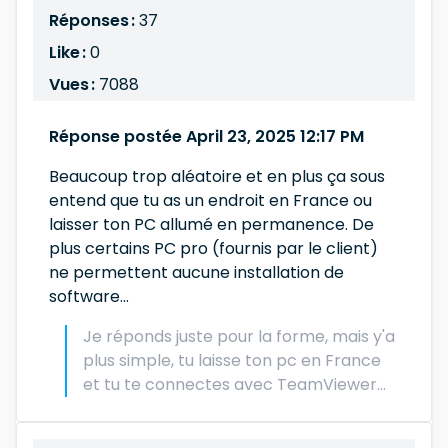
Réponses :
37
Like :
0
Vues :
7088
Réponse postée April 23, 2025 12:17 PM
Beaucoup trop aléatoire et en plus ça sous
entend que tu as un endroit en France ou
laisser ton PC allumé en permanence. De
plus certains PC pro (fournis par le client)
ne permettent aucune installation de
software...
Je réponds juste pour la forme, mais y'a
plus simple, tu laisse ton pc en France
et tu te connectes avec TeamViewer...