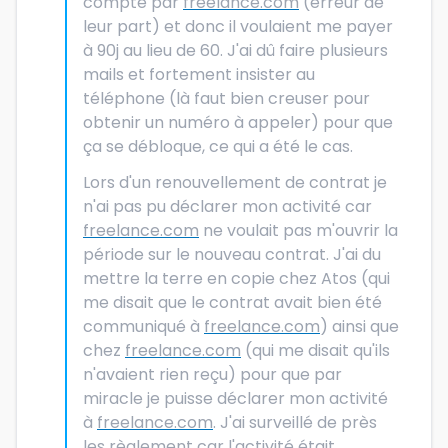
compte par
freelance.com
(erreur de
leur part) et donc il voulaient me payer
à 90j au lieu de 60. J'ai dû faire plusieurs
mails et fortement insister au
téléphone (là faut bien creuser pour
obtenir un numéro à appeler) pour que
ça se débloque, ce qui a été le cas.
Lors d'un renouvellement de contrat je
n'ai pas pu déclarer mon activité car
freelance.com
ne voulait pas m'ouvrir la
période sur le nouveau contrat. J'ai du
mettre la terre en copie chez Atos (qui
me disait que le contrat avait bien été
communiqué à
freelance.com
) ainsi que
chez
freelance.com
(qui me disait qu'ils
n'avaient rien reçu) pour que par
miracle je puisse déclarer mon activité
à
freelance.com
. J'ai surveillé de près
les règlement car l'activité était