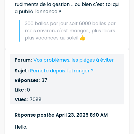
rudiments de la gestion ... ou bien c'est toi qui
a publié l'annonce ?
300 balles par jour soit 6000 balles par
mois environ, c'est manger , plus loisirs
plus vacances au soleil 👍
Forum :
Vos problèmes, les pièges à éviter
Sujet :
Remote depuis l'etranger ?
Réponses :
37
Like :
0
Vues :
7088
Réponse postée April 23, 2025 8:10 AM
Hello,