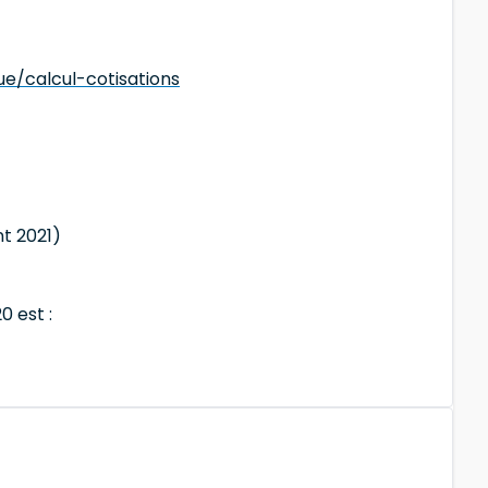
ue/calcul-cotisations
nt 2021)
0 est :