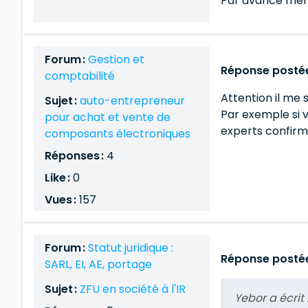
Par avance merc
Forum :
Gestion et
Réponse postée 
comptabilité
Attention il me
Sujet :
auto-entrepreneur
Par exemple si 
pour achat et vente de
experts confir
composants électroniques
Réponses :
4
Like :
0
Vues :
157
Forum :
Statut juridique :
Réponse postée 
SARL, EI, AE, portage
Sujet :
ZFU en société à l'IR
Yebor a écrit 