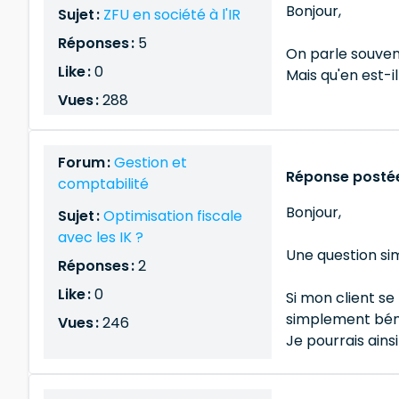
Bonjour,
Sujet :
ZFU en société à l'IR
Réponses :
5
On parle souvent
Like :
0
Mais qu'en est-i
Vues :
288
Forum :
Gestion et
Réponse postée 
comptabilité
Bonjour,
Sujet :
Optimisation fiscale
avec les IK ?
Une question si
Réponses :
2
Like :
0
Si mon client se
simplement béné
Vues :
246
Je pourrais ainsi