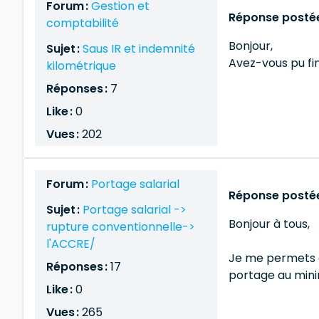
Forum :
Gestion et
Réponse postée
comptabilité
Bonjour,
Sujet :
Saus IR et indemnité
Avez-vous pu fi
kilométrique
Réponses :
7
Like :
0
Vues :
202
Forum :
Portage salarial
Réponse postée
Sujet :
Portage salarial ->
Bonjour à tous,
rupture conventionnelle->
l'ACCRE/
Je me permets d
Réponses :
17
portage au min
Like :
0
Vues :
265