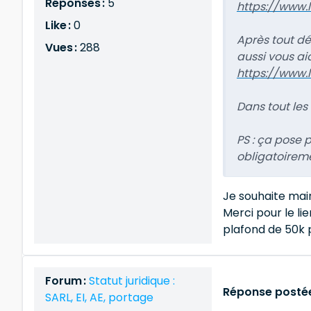
Réponses :
5
https://www.
Like :
0
Après tout dé
Vues :
288
aussi vous aid
https://www.l
Dans tout les
​​​​​​​PS : ça
obligatoireme
Je souhaite main
Merci pour le li
plafond de 50k 
Forum :
Statut juridique :
Réponse postée 
SARL, EI, AE, portage