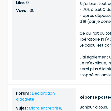
Like :
0
Si j'ai bien tou
- 70k à 5,50% de
Vues :
135
- après dépassem
d'IR (car je con
Ce qui fait au t
libératoire ni l'
Le calcul est co
J'ai également un
Je m'explique, i
serai plus éligi
stoppé en janvi
Forum :
Déclaration
Réponse postée
d’activité
Bonjour à tous,
Sujet :
Micro entreprise,