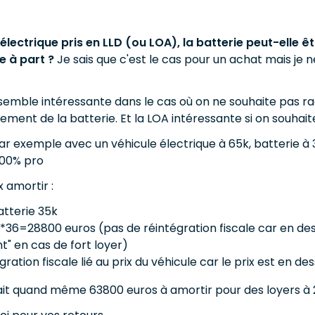
électrique pris en LLD (ou LOA), la batterie peut-elle êtr
e à part ?
Je sais que c'est le cas pour un achat mais je n
e semble intéressante dans le cas où on ne souhaite pas rac
ment de la batterie. Et la LOA intéressante si on souhait
ar exemple avec un véhicule électrique à 65k, batterie à
100% pro
x amortir :
batterie 35k
*36=28800 euros (pas de réintégration fiscale car en dess
" en cas de fort loyer)
ration fiscale lié au prix du véhicule car le prix est en d
 fait quand même 63800 euros à amortir pour des loyers à