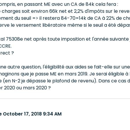
t compris, en passant ME avec un CA de 84k cela fera :
 charges soit environ 66k net et 2,2% d'impôts sur le reve
ent du seuil => il restera 84-70=14k de CA à 22% de char
serve le versement libératoire même si le seuil a été dépas
otal 75308e net après toute imposition et l'année suivant
ACCRE.
rrect ?
e autre question, l'éligibilité aux aides se fait-elle sur u
maginons que je passe ME en mars 2019. Je serai éligible à
ble (en N-2 je dépasse le plafond de revenu). Dans ce cas d
er 2020 ou mars 2020 ?
 October 17, 2018 9:34 AM