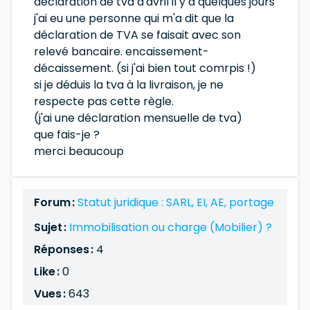
déclaration de tva d'avril il y a quelques jours
j'ai eu une personne qui m'a dit que la
déclaration de TVA se faisait avec son
relevé bancaire. encaissement-
décaissement. (si j'ai bien tout comrpis !)
si je déduis la tva à la livraison, je ne
respecte pas cette règle.
(j'ai une déclaration mensuelle de tva)
que fais-je ?
merci beaucoup
Forum :
Statut juridique : SARL, EI, AE, portage
Sujet :
Immobilisation ou charge (Mobilier) ?
Réponses :
4
Like :
0
Vues :
643