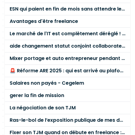
ESN qui paient en fin de mois sans attendre le paiement client ?
Avantages d'être freelance
Le marché de l'IT est complètement déréglé ! STOP à cette mascarade ! Il faut s'unir et résister !
aide changement statut conjoint collaborateur
Mixer portage et auto entrepreneur pendant des années - quel risque ?
🚨 Réforme ARE 2025 : qui est arrivé au plafond des 60 % en gardant son entreprise ?
Salaires non payés - Cegelem
gerer la fin de mission
La négociation de son TJM
Ras-le-bol de l’exposition publique de mes données personnelles liées à mon entreprise
Fixer son TJM quand on débute en freelance : la méthode mathématique (et pas au feeling) 🛑