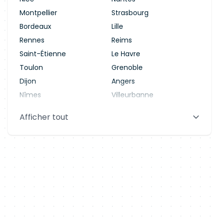
Montpellier
Strasbourg
Bordeaux
Lille
Rennes
Reims
Saint-Étienne
Le Havre
Toulon
Grenoble
Dijon
Angers
Nîmes
Villeurbanne
Saint-Denis
Le Mans
Afficher tout
Aix-en-Provence
Clermont-Ferrand
Brest
Tours
Amiens
Limoges
Annecy
Perpignan