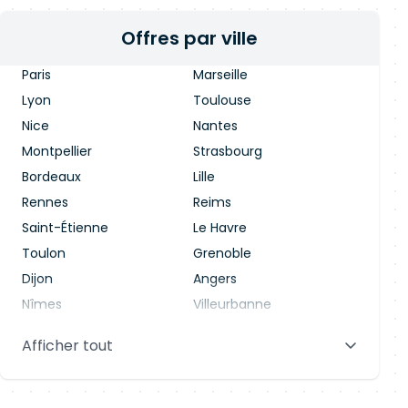
Offres par ville
Paris
Marseille
Lyon
Toulouse
Nice
Nantes
Montpellier
Strasbourg
Bordeaux
Lille
Rennes
Reims
Saint-Étienne
Le Havre
Toulon
Grenoble
Dijon
Angers
Nîmes
Villeurbanne
Saint-Denis
Le Mans
Afficher tout
Aix-en-Provence
Clermont-Ferrand
Brest
Tours
Amiens
Limoges