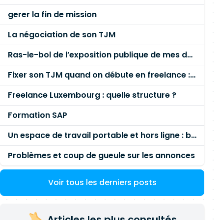
gerer la fin de mission
La négociation de son TJM
Ras-le-bol de l’exposition publique de mes données personnelles liées à mon entreprise
Fixer son TJM quand on débute en freelance : la méthode mathématique (et pas au feeling) 🛑
Freelance Luxembourg : quelle structure ?
Formation SAP
Un espace de travail portable et hors ligne : besoin réel ou fausse bonne idée ?
Problèmes et coup de gueule sur les annonces
Voir tous les derniers posts
Articles les plus consultés