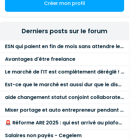
Créer mon profil
Derniers posts sur le forum
ESN qui paient en fin de mois sans attendre le paiement client ?
Avantages d'être freelance
Le marché de l'IT est complètement déréglé ! STOP à cette mascarade ! Il faut s'unir et résister !
Est-ce que le marché est aussi dur que le disent les commerciaux ?
aide changement statut conjoint collaborateur
Mixer portage et auto entrepreneur pendant des années - quel risque ?
🚨 Réforme ARE 2025 : qui est arrivé au plafond des 60 % en gardant son entreprise ?
Salaires non payés - Cegelem