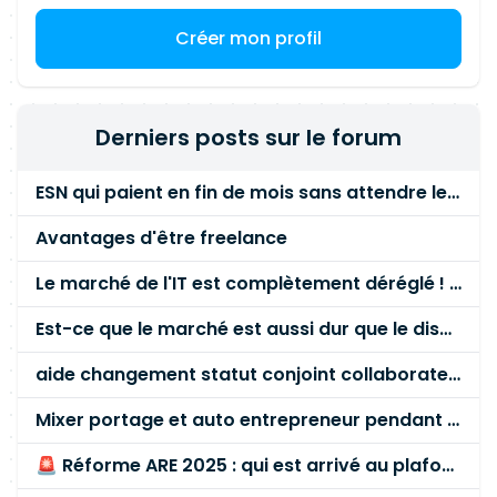
programmation. Intervenir sur les applications
Créer mon profil
développées à l'aide de Rational Programming
Patterns (RPP). Participer à la mise en place et
au maintien des environnements de recette.
Contribuer aux mises en production et assurer le
Derniers posts sur le forum
suivi post-déploiement. Garantir le bon
fonctionnement des applications en production
ESN qui paient en fin de mois sans attendre le paiement client ?
et hors production. Collaborer avec les équipes
MOA, MOE, Production et Méthodes afin de
Avantages d'être freelance
garantir la qualité et la performance des
solutions délivrées.
Le marché de l'IT est complètement déréglé ! STOP à cette mascarade ! Il faut s'unir et résister !
Est-ce que le marché est aussi dur que le disent les commerciaux ?
aide changement statut conjoint collaborateur
Mixer portage et auto entrepreneur pendant des années - quel risque ?
🚨 Réforme ARE 2025 : qui est arrivé au plafond des 60 % en gardant son entreprise ?