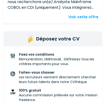
nous recherchons un(e) Analyste Mainframe
COBOL en CDI (uniquement). Vous intégrerez
une équipe de maîtrise d'œuvre composée
Voir cette offre
d'experts Mainframe et Web, en charge
d'applications métiers critiques. Vous
participerez aux projets d'évolution ainsi qu'à la
maintenance d'un patrimoine applicatif à forte
Déposez votre CV
valeur ajoutée, au sein d'un environnement
technique robuste alliant technologies
Mainframe et ouverture vers les API. Vos
Fixez vos conditions
missions Rattaché(e) au Responsable de
Rémunération, télétravail... Définissez tous les
Domaine SI, vous intervenez sur l'ensemble du
critères importants pour vous.
cycle de vie des applications : Analyser et
Faites-vous chasser
comprendre les besoins exprimés par les
Les recruteurs viennent directement chercher
équipes métier. Participer à la conception
leurs futurs talents dans notre CVthèque.
fonctionnelle et technique des solutions. Rédiger
100% gratuit
les spécifications techniques détaillées et la
Aucune commission prélevée sur votre mission
documentation associée. Réaliser les
freelance.
développements et travaux d'analyse-