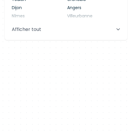
Dijon
Angers
Nîmes
Villeurbanne
Saint-Denis
Le Mans
Afficher tout
Aix-en-Provence
Clermont-Ferrand
Brest
Tours
Amiens
Limoges
Annecy
Perpignan