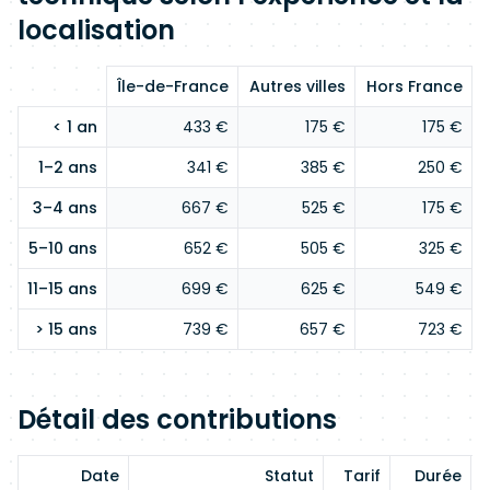
localisation
Île-de-France
Autres villes
Hors France
< 1 an
433 €
175 €
175 €
1–2 ans
341 €
385 €
250 €
3–4 ans
667 €
525 €
175 €
5–10 ans
652 €
505 €
325 €
11–15 ans
699 €
625 €
549 €
> 15 ans
739 €
657 €
723 €
Détail des contributions
Date
Statut
Tarif
Durée
E