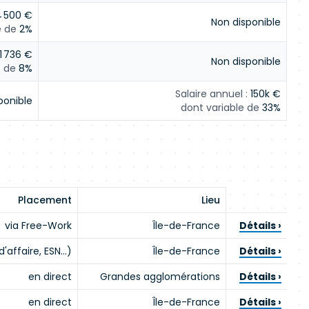
 500 €
Non disponible
e de
2%
1 736 €
Non disponible
e de
8%
Salaire annuel :
150k €
ponible
dont variable de
33%
Placement
Lieu
via Free-Work
Île-de-France
Détails ›
d'affaire, ESN…)
Île-de-France
Détails ›
en direct
Grandes agglomérations
Détails ›
en direct
Île-de-France
Détails ›