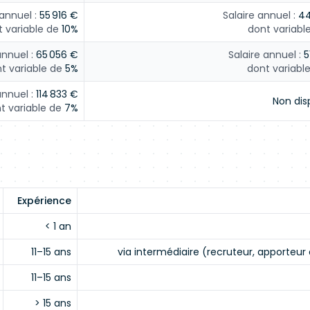
 annuel :
55 916 €
Salaire annuel :
44
 variable de
10%
dont variabl
annuel :
65 056 €
Salaire annuel :
5
t variable de
5%
dont variabl
annuel :
114 833 €
Non dis
t variable de
7%
Expérience
< 1 an
11–15 ans
via intermédiaire (recruteur, apporteur 
11–15 ans
> 15 ans