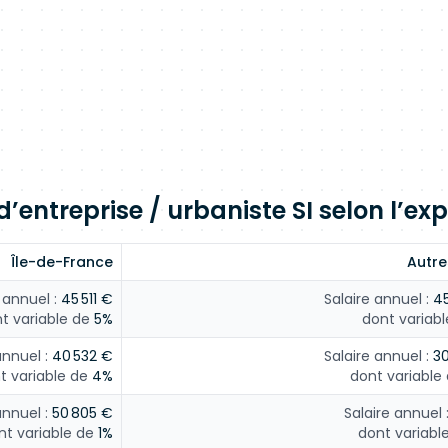
’entreprise / urbaniste SI selon l’exp
Île-de-France
Autres
 annuel :
45 511 €
Salaire annuel :
45
t variable de
5%
dont variabl
annuel :
40 532 €
Salaire annuel :
30
t variable de
4%
dont variable
annuel :
50 805 €
Salaire annuel 
nt variable de
1%
dont variabl