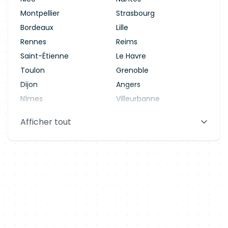
Montpellier
Strasbourg
Bordeaux
Lille
Rennes
Reims
Saint-Étienne
Le Havre
Toulon
Grenoble
Dijon
Angers
Nîmes
Villeurbanne
Saint-Denis
Le Mans
Afficher tout
Aix-en-Provence
Clermont-Ferrand
Brest
Tours
Amiens
Limoges
Annecy
Perpignan