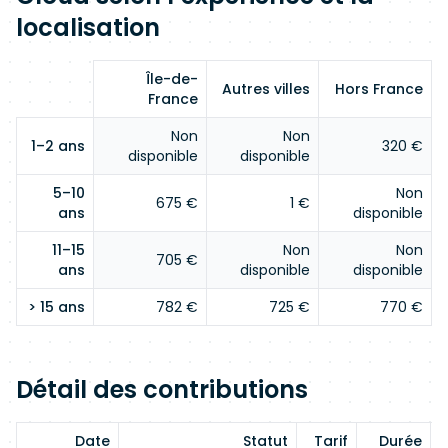
localisation
Île-de-
Autres villes
Hors France
France
Non
Non
1–2 ans
320 €
disponible
disponible
5–10
Non
675 €
1 €
ans
disponible
11–15
Non
Non
705 €
ans
disponible
disponible
> 15 ans
782 €
725 €
770 €
Détail des contributions
Date
Statut
Tarif
Durée
E