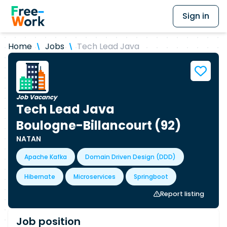
Sign in
Home
Jobs
Tech Lead Java
Job Vacancy
Tech Lead Java
Boulogne-Billancourt (92)
NATAN
Apache Kafka
Domain Driven Design (DDD)
Hibernate
Microservices
Springboot
Report listing
Job position