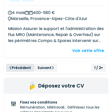
4 mois
400-580 €
Marseille, Provence-Alpes-Côte d'Azur
Mission Assurer le support et l'administration des
flux MRO (Maintenance, Repair & Overhaul) sur
les périmètres Compo & Spares Intervenir sur
les processus Sales & Logistics Contribuer au
Voir cette offre
bon fonctionnement et à l'optimisation des
opérations sous SAP IMPERATIF : Profil
habilitable
Compétences fonctionnelles Bonne
Précédent
Suivant
1 / 2
compréhension des processus : Sales (SD)
Logistique Capacité à évoluer dans un
environnement industriel complexe Anglais
Déposez votre CV
professionnel Compétences techniques
Expérience confirmée sur SAP Connaissance des
modules SD (Sales & Distribution), LE (Logistics
Fixez vos conditions
Execution) (Very) nice to have Expérience dans
Rémunération, télétravail... Définissez tous les