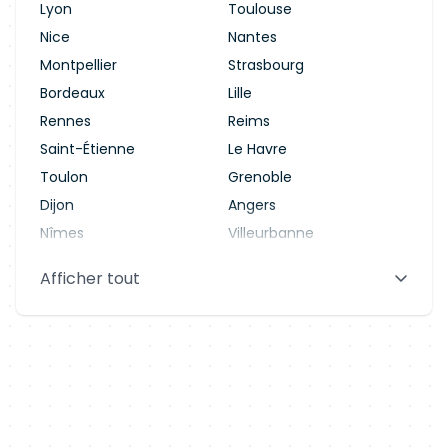
Lyon
Toulouse
Nice
Nantes
Montpellier
Strasbourg
Bordeaux
Lille
Rennes
Reims
Saint-Étienne
Le Havre
Toulon
Grenoble
Dijon
Angers
Nîmes
Villeurbanne
Saint-Denis
Le Mans
Afficher tout
Aix-en-Provence
Clermont-Ferrand
Brest
Tours
Amiens
Limoges
Annecy
Perpignan