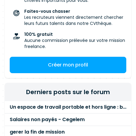
le secteur aéronautique / MRO Connaissance
critères importants pour vous.
des flux pièces de rechange (Spares) LANGUAGE
Faites-vous chasser
: Anglais Professionnel
Les recruteurs viennent directement chercher
leurs futurs talents dans notre CVthèque.
100% gratuit
Aucune commission prélevée sur votre mission
freelance.
Créer mon profil
Derniers posts sur le forum
Un espace de travail portable et hors ligne : besoin réel ou fausse bonne idée ?
Salaires non payés - Cegelem
gerer la fin de mission