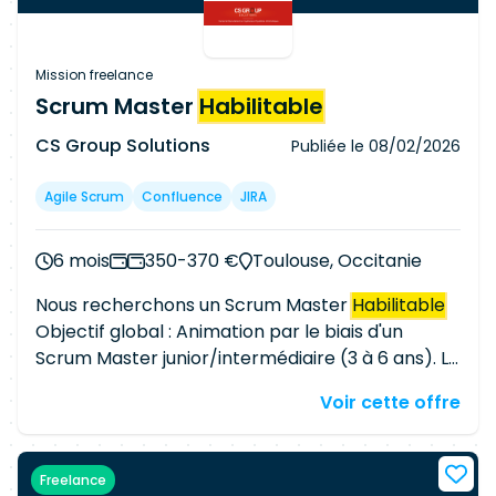
Mission freelance
Scrum Master
Habilitable
CS Group Solutions
Publiée le
08/02/2026
Agile Scrum
Confluence
JIRA
6 mois
350-370 €
Toulouse, Occitanie
Nous recherchons un Scrum Master
Habilitable
Objectif global : Animation par le biais d'un
Scrum Master junior/intermédiaire (3 à 6 ans). Le
client ne recherche pas un profil qui ait plus de 6
Voir cette offre
ans d'expérience. Compétences: Agile - Scrum
master - Confirmé - Impératif Jira - Confirmé -
Important Confluence - Confirmé - Important
Freelance
Connaissances linguistiques: Anglais