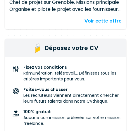
Chef de projet sur Grenoble. Missions principale ·
Organise et pilote le projet avec les fournisseurs
et partenaires, depuis le lancement jusqu'à la
Voir cette offre
clôture. · Suit l'avancement du projet en
conformité avec le plan projet (périmètre,
délais, coûts et budget). · Assure une
communication fluide et efficace avec
Déposez votre CV
l'ensemble des parties prenantes internes et
externes. · Gère la relation client (et utilisateur
final le cas échéant) et garantit un haut niveau
Fixez vos conditions
de satisfaction client sur l'ensemble du cycle de
Rémunération, télétravail... Définissez tous les
vie du projet. · Protège les intérêts de Schneider
critères importants pour vous.
Electric dans le cadre du contrat et veille au
Faites-vous chasser
respect des engagements contractuels jusqu'à
Les recruteurs viennent directement chercher
la fin des obligations. · Réalise régulièrement des
leurs futurs talents dans notre CVthèque.
analyses des risques et opportunités et met en
100% gratuit
œuvre les plans d'actions nécessaires pour
Aucune commission prélevée sur votre mission
limiter les risques et maximiser la valeur du
freelance.
projet. · Contribue à la performance financière