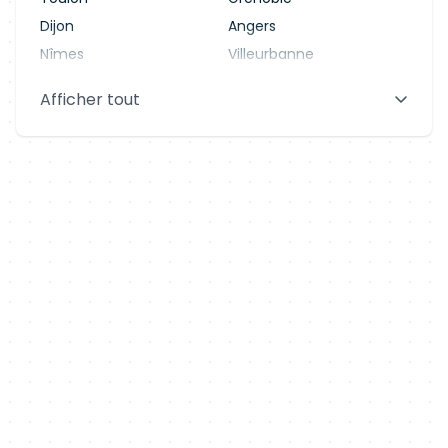
Dijon
Angers
Nîmes
Villeurbanne
Saint-Denis
Le Mans
Afficher tout
Aix-en-Provence
Clermont-Ferrand
Brest
Tours
Amiens
Limoges
Annecy
Perpignan