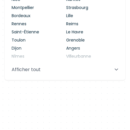
Montpellier
Strasbourg
Bordeaux
Lille
Rennes
Reims
Saint-Étienne
Le Havre
Toulon
Grenoble
Dijon
Angers
Nîmes
Villeurbanne
Saint-Denis
Le Mans
Afficher tout
Aix-en-Provence
Clermont-Ferrand
Brest
Tours
Amiens
Limoges
Annecy
Perpignan