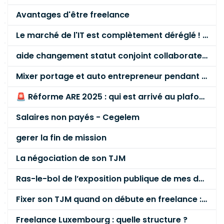
Avantages d'être freelance
Le marché de l'IT est complètement déréglé ! STOP à cette mascarade ! Il faut s'unir et résister !
aide changement statut conjoint collaborateur
Mixer portage et auto entrepreneur pendant des années - quel risque ?
🚨 Réforme ARE 2025 : qui est arrivé au plafond des 60 % en gardant son entreprise ?
Salaires non payés - Cegelem
gerer la fin de mission
La négociation de son TJM
Ras-le-bol de l’exposition publique de mes données personnelles liées à mon entreprise
Fixer son TJM quand on débute en freelance : la méthode mathématique (et pas au feeling) 🛑
Freelance Luxembourg : quelle structure ?