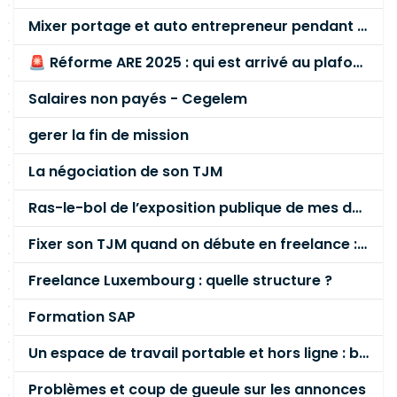
Mixer portage et auto entrepreneur pendant des années - quel risque ?
🚨 Réforme ARE 2025 : qui est arrivé au plafond des 60 % en gardant son entreprise ?
Salaires non payés - Cegelem
gerer la fin de mission
La négociation de son TJM
Ras-le-bol de l’exposition publique de mes données personnelles liées à mon entreprise
Fixer son TJM quand on débute en freelance : la méthode mathématique (et pas au feeling) 🛑
Freelance Luxembourg : quelle structure ?
Formation SAP
Un espace de travail portable et hors ligne : besoin réel ou fausse bonne idée ?
Problèmes et coup de gueule sur les annonces