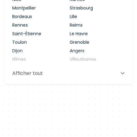
Montpellier
Strasbourg
Bordeaux
Lille
Rennes
Reims
Saint-Étienne
Le Havre
Toulon
Grenoble
Dijon
Angers
Nîmes
Villeurbanne
Saint-Denis
Le Mans
Afficher tout
Aix-en-Provence
Clermont-Ferrand
Brest
Tours
Amiens
Limoges
Annecy
Perpignan