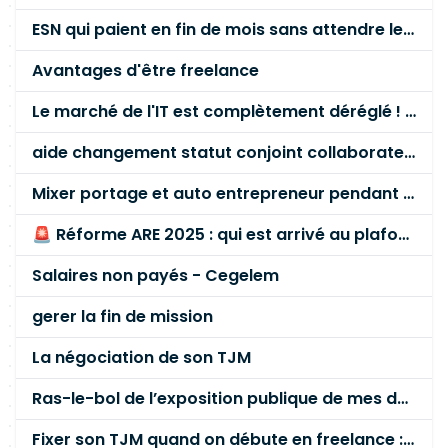
ESN qui paient en fin de mois sans attendre le paiement client ?
Avantages d'être freelance
Le marché de l'IT est complètement déréglé ! STOP à cette mascarade ! Il faut s'unir et résister !
aide changement statut conjoint collaborateur
Mixer portage et auto entrepreneur pendant des années - quel risque ?
🚨 Réforme ARE 2025 : qui est arrivé au plafond des 60 % en gardant son entreprise ?
Salaires non payés - Cegelem
gerer la fin de mission
La négociation de son TJM
Ras-le-bol de l’exposition publique de mes données personnelles liées à mon entreprise
Fixer son TJM quand on débute en freelance : la méthode mathématique (et pas au feeling) 🛑