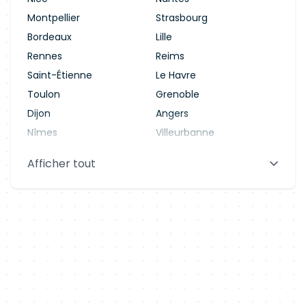
Montpellier
Strasbourg
Bordeaux
Lille
Rennes
Reims
Saint-Étienne
Le Havre
Toulon
Grenoble
Dijon
Angers
Nîmes
Villeurbanne
Saint-Denis
Le Mans
Afficher tout
Aix-en-Provence
Clermont-Ferrand
Brest
Tours
Amiens
Limoges
Annecy
Perpignan