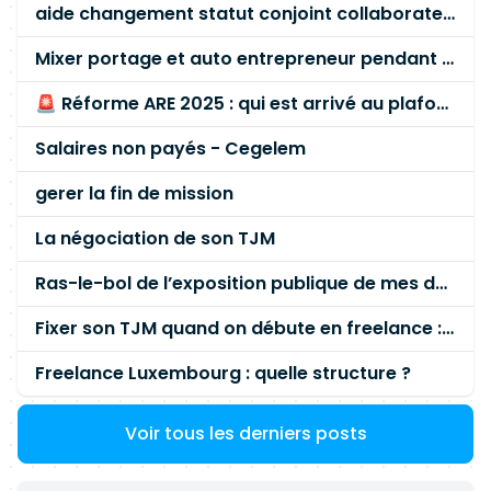
aide changement statut conjoint collaborateur
œuvre le processus de réponse aux incidents de
sécurité sur AWS ; • Concevoir les playbooks et
Mixer portage et auto entrepreneur pendant des années - quel risque ?
runbooks dédiés aux incidents Cloud ; •
Intégrer
🚨 Réforme ARE 2025 : qui est arrivé au plafond des 60 % en gardant son entreprise ?
les processus Cloud aux procédures
opérationnelles existantes du SOC ; • Définir les
Salaires non payés - Cegelem
workflows entre le SOC, les équipes Cloud,
DevSecOps et les équipes d'exploitation ; •
gerer la fin de mission
Participer à l'amélioration continue des
capacités de détection et de réponse. 2.
La négociation de son TJM
Détection et investigation • Exploiter les
Ras-le-bol de l’exposition publique de mes données personnelles liées à mon entreprise
détections de sécurité issues de Wiz relatives
aux menaces, compromissions et
Fixer son TJM quand on débute en freelance : la méthode mathématique (et pas au feeling) 🛑
comportements suspects ; • Qualifier les alertes
afin de distinguer les incidents de sécurité des
Freelance Luxembourg : quelle structure ?
constats de configuration ; • Développer de
nouveaux cas d'usage de détection adaptés aux
Voir tous les derniers posts
environnements AWS ; • Réaliser les
investigations de sécurité sur les incidents Cloud