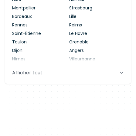
Montpellier
Strasbourg
Bordeaux
Lille
Rennes
Reims
Saint-Étienne
Le Havre
Toulon
Grenoble
Dijon
Angers
Nîmes
Villeurbanne
Saint-Denis
Le Mans
Afficher tout
Aix-en-Provence
Clermont-Ferrand
Brest
Tours
Amiens
Limoges
Annecy
Perpignan