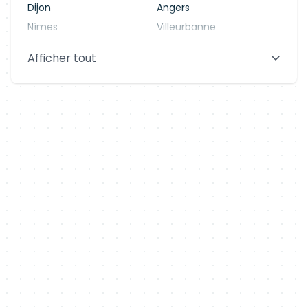
Dijon
Angers
Nîmes
Villeurbanne
Saint-Denis
Le Mans
Afficher tout
Aix-en-Provence
Clermont-Ferrand
Brest
Tours
Amiens
Limoges
Annecy
Perpignan