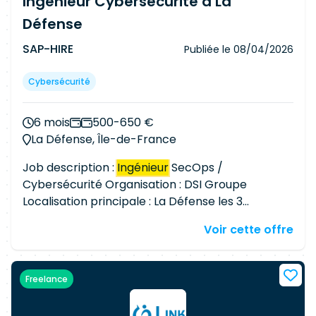
Ingénieur Cybersécurité à La
Réponses aux appels d'offres complexes, multi-
équipes
Défense
SAP-HIRE
Publiée le
08/04/2026
Cybersécurité
6 mois
500-650 €
La Défense, Île-de-France
Job description :
Ingénieur
SecOps /
Cybersécurité Organisation : DSI Groupe
Localisation principale : La Défense les 3
premiers mois puis télétravail à mi-temps. Pour
Voir cette offre
poursuivre son plan de sécurisation, notre client,
groupe de renommée internationale en forte
croissance, recherche un Expert Cybersécurité.
Freelance
Rattaché au Head of Secops, le poste a un
contexte international. Vous travaillerez en tant