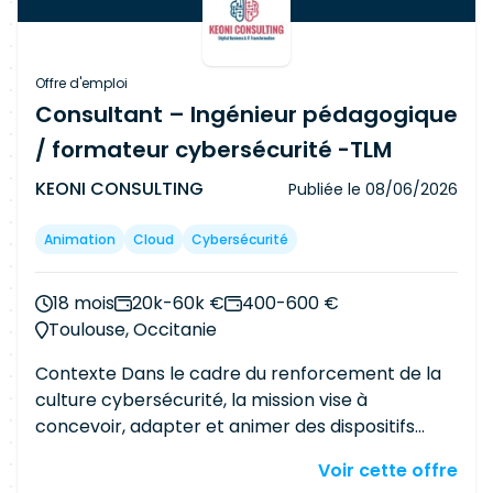
capitalisation de la phase de conception
Validation - Planning des activités de validation -
Plan de validation détaillé - Dossier de
Offre d'emploi
conception et de réalisation du banc de
Consultant – Ingénieur pédagogique
validation - Rapports de validation pour chaque
/ formateur cybersécurité -TLM
plan de validation exécuté - Rapports
d'Anomalies (RA) créés et mis à jour dans l'outil
KEONI CONSULTING
Publiée le
08/06/2026
JIRA - Dossier de capitalisation des validations -
Synthèse d'avancement des validations à
Animation
Cloud
Cybersécurité
chaque jalon
18 mois
20k-60k €
400-600 €
Toulouse, Occitanie
Contexte Dans le cadre du renforcement de la
culture cybersécurité, la mission vise à
concevoir, adapter et animer des dispositifs
pédagogiques destinés à des publics variés.
Voir cette offre
L'objectif est de rendre les enjeux cyber