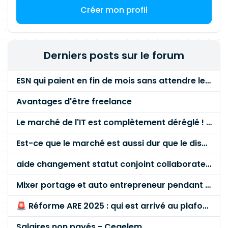
agréger les statuts internes, consolider la
Créer mon profil
conformité aux référentiels et produire les
synthèses ; - Piloter le management des tiers
(via service mutualisé) : contrôler la qualité des
inputs, challenger devis et livrables ; -
Derniers posts sur le forum
Accompagner de manière technique et
fonctionnel les offres/projets : contribuer aux
ESN qui paient en fin de mois sans attendre le paiement client ?
clause-by-clause des exigences, définir les
solutions et guider leur mise en oeuvre ; -
Avantages d'être freelance
Structurer et animer la gouvernance : assurer la
veille, capitaliser les bonnes pratiques et
Le marché de l'IT est complètement déréglé ! STOP à cette mascarade ! Il faut s'unir et résister !
reporter au management.
Est-ce que le marché est aussi dur que le disent les commerciaux ?
aide changement statut conjoint collaborateur
Mixer portage et auto entrepreneur pendant des années - quel risque ?
🚨 Réforme ARE 2025 : qui est arrivé au plafond des 60 % en gardant son entreprise ?
Salaires non payés - Cegelem