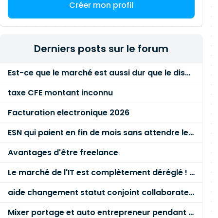
Créer mon profil
Derniers posts sur le forum
Est-ce que le marché est aussi dur que le disent les commerciaux ?
taxe CFE montant inconnu
Facturation electronique 2026
ESN qui paient en fin de mois sans attendre le paiement client ?
Avantages d'être freelance
Le marché de l'IT est complètement déréglé ! STOP à cette mascarade ! Il faut s'unir et résister !
aide changement statut conjoint collaborateur
Mixer portage et auto entrepreneur pendant des années - quel risque ?