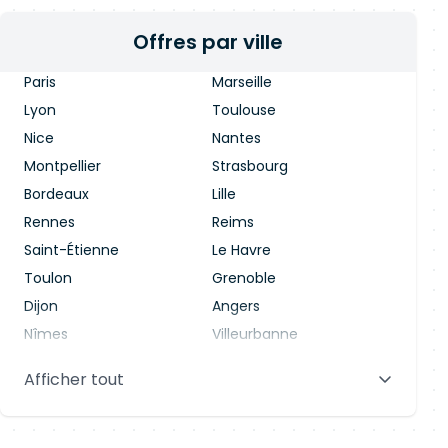
Offres par ville
Paris
Marseille
Lyon
Toulouse
Nice
Nantes
Montpellier
Strasbourg
Bordeaux
Lille
Rennes
Reims
Saint-Étienne
Le Havre
Toulon
Grenoble
Dijon
Angers
Nîmes
Villeurbanne
Saint-Denis
Le Mans
Afficher tout
Aix-en-Provence
Clermont-Ferrand
Brest
Tours
Amiens
Limoges