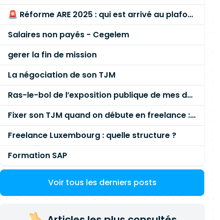
🚨 Réforme ARE 2025 : qui est arrivé au plafond des 60 % en gardant son entreprise ?
Salaires non payés - Cegelem
gerer la fin de mission
La négociation de son TJM
Ras-le-bol de l’exposition publique de mes données personnelles liées à mon entreprise
Fixer son TJM quand on débute en freelance : la méthode mathématique (et pas au feeling) 🛑
Freelance Luxembourg : quelle structure ?
Formation SAP
Voir tous les derniers posts
Articles les plus consultés