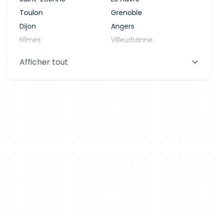
Toulon
Grenoble
Dijon
Angers
Nîmes
Villeurbanne
Saint-Denis
Le Mans
Afficher tout
Aix-en-Provence
Clermont-Ferrand
Brest
Tours
Amiens
Limoges
Annecy
Perpignan