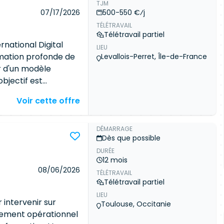
TJM
ionnables ;
vre des
07/17/2026
500-550 €⁄j
nnes pratiques en
ed Generation). ·
TÉLÉTRAVAIL
P (Model Context
Télétravail partiel
x outils métiers et
rnational Digital
LIEU
lopper des
mation profonde de
Levallois-Perret, Île-de-France
 Webhooks. ·
r d'un modèle
ronnement AWS. ·
objectif est
nction Calling et
 au cœur du cycle
Voir cette offre
rielles pour la
re trois objectifs
suivi des
nique nativement
s coûts des LLM. ·
ests automatisés
DÉMARRAGE
Dès que possible
tics et métiers. ·
 en matière de
développement et au
DURÉE
e premier jalon
12 mois
l'application
08/06/2026
TÉLÉTRAVAIL
s concret et urgent
Télétravail partiel
 la rétro-
LIEU
n stratégique
 intervenir sur
Toulouse, Occitanie
Nous recherchons un
loiement opérationnel