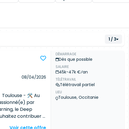
1 / 3
DÉMARRAGE
Dès que possible
SALAIRE
45k-47k €⁄an
08/04/2026
TÉLÉTRAVAIL
Télétravail partiel
LIEU
 Toulouse - 🛠 Au
Toulouse, Occitanie
assionné(e) par
earning, le Deep
ouhaitez contribuer à
ut en apportant
Voir cette offre