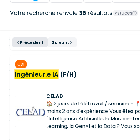
Votre recherche renvoie
36
résultats.
Astuces
Précédent
Suivant
CDI
Ingénieur.e IA
(F/H)
CELAD
🏠 2 jours de télétravail / semaine - 
moins 2 ans d'expérience Vous êtes p
l'Intelligence Artificielle, le Machine L
Learning, la GenAI et la Data ? Vous s
des projets concrets à fort impact to