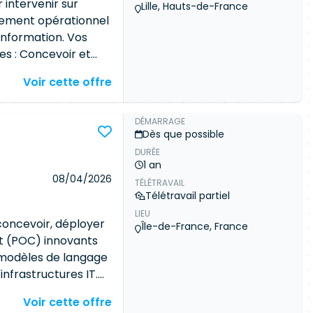
our industrialiser
 intervenir sur
Lille, Hauts-de-France
t optimiser les
loiement opérationnel
positifs de
information. Vos
rvision des
es : Concevoir et
 mécanismes
es usages d'IA
Voir cette offre
(factualité,
itectures RAG et
ns). Optimiser les
 des modèles
, GPU, quantization,
déployer des chaînes
DÉMARRAGE
Dès que possible
lutions vis-à-vis des
ation et de
AI Act. Participer au
DURÉE
dèles IA au sein des
1 an
tion continue et au
frameworks
08/04/2026
TÉLÉTRAVAIL
es des plateformes
es pipelines IA dans
Télétravail partiel
remise. Mettre en
LIEU
our industrialiser
concevoir, déployer
Île-de-France, France
t optimiser les
t (POC) innovants
positifs de
modèles de langage
rvision des
infrastructures IT.
 mécanismes
tes à la production,
Voir cette offre
(factualité,
n et la résolution