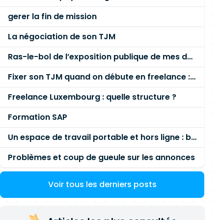
gerer la fin de mission
La négociation de son TJM
Ras-le-bol de l’exposition publique de mes données personnelles liées à mon entreprise
Fixer son TJM quand on débute en freelance : la méthode mathématique (et pas au feeling) 🛑
Freelance Luxembourg : quelle structure ?
Formation SAP
Un espace de travail portable et hors ligne : besoin réel ou fausse bonne idée ?
Problèmes et coup de gueule sur les annonces
Voir tous les derniers posts