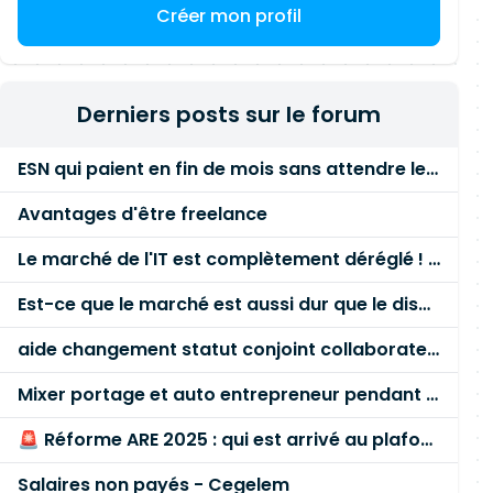
Créer mon profil
Derniers posts sur le forum
ESN qui paient en fin de mois sans attendre le paiement client ?
Avantages d'être freelance
Le marché de l'IT est complètement déréglé ! STOP à cette mascarade ! Il faut s'unir et résister !
Est-ce que le marché est aussi dur que le disent les commerciaux ?
aide changement statut conjoint collaborateur
Mixer portage et auto entrepreneur pendant des années - quel risque ?
🚨 Réforme ARE 2025 : qui est arrivé au plafond des 60 % en gardant son entreprise ?
Salaires non payés - Cegelem