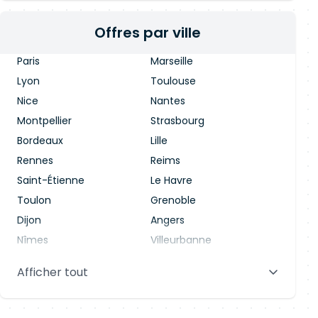
Offres par ville
Paris
Marseille
Lyon
Toulouse
Nice
Nantes
Montpellier
Strasbourg
Bordeaux
Lille
Rennes
Reims
Saint-Étienne
Le Havre
Toulon
Grenoble
Dijon
Angers
Nîmes
Villeurbanne
Saint-Denis
Le Mans
Afficher tout
Aix-en-Provence
Clermont-Ferrand
Brest
Tours