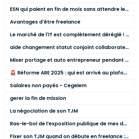
ESN qui paient en fin de mois sans attendre le paiement client ?
Avantages d'être freelance
Le marché de l'IT est complètement déréglé ! STOP à cette mascarade ! Il faut s'unir et résister !
aide changement statut conjoint collaborateur
Mixer portage et auto entrepreneur pendant des années - quel risque ?
🚨 Réforme ARE 2025 : qui est arrivé au plafond des 60 % en gardant son entreprise ?
Salaires non payés - Cegelem
gerer la fin de mission
La négociation de son TJM
Ras-le-bol de l’exposition publique de mes données personnelles liées à mon entreprise
Fixer son TJM quand on débute en freelance : la méthode mathématique (et pas au feeling) 🛑