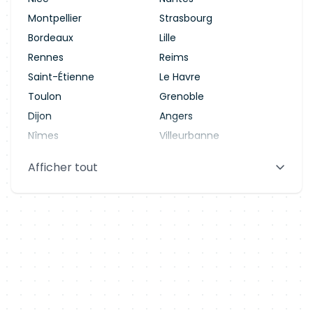
Montpellier
Strasbourg
Bordeaux
Lille
Rennes
Reims
Saint-Étienne
Le Havre
Toulon
Grenoble
Dijon
Angers
Nîmes
Villeurbanne
Saint-Denis
Le Mans
Afficher tout
Aix-en-Provence
Clermont-Ferrand
Brest
Tours
Amiens
Limoges
Annecy
Perpignan