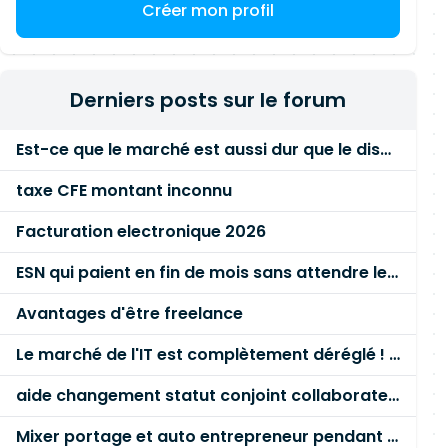
Créer mon profil
Derniers posts sur le forum
Est-ce que le marché est aussi dur que le disent les commerciaux ?
taxe CFE montant inconnu
Facturation electronique 2026
ESN qui paient en fin de mois sans attendre le paiement client ?
Avantages d'être freelance
Le marché de l'IT est complètement déréglé ! STOP à cette mascarade ! Il faut s'unir et résister !
aide changement statut conjoint collaborateur
Mixer portage et auto entrepreneur pendant des années - quel risque ?