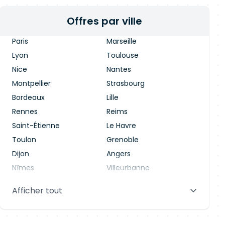
Offres par ville
Paris
Marseille
Lyon
Toulouse
Nice
Nantes
Montpellier
Strasbourg
Bordeaux
Lille
Rennes
Reims
Saint-Étienne
Le Havre
Toulon
Grenoble
Dijon
Angers
Nîmes
Villeurbanne
Saint-Denis
Le Mans
Afficher tout
Aix-en-Provence
Clermont-Ferrand
Brest
Tours
Amiens
Limoges