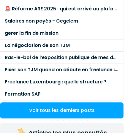
🚨 Réforme ARE 2025 : qui est arrivé au plafond des 60 % en gardant son entreprise ?
Salaires non payés - Cegelem
gerer la fin de mission
La négociation de son TJM
Ras-le-bol de l’exposition publique de mes données personnelles liées à mon entreprise
Fixer son TJM quand on débute en freelance : la méthode mathématique (et pas au feeling) 🛑
Freelance Luxembourg : quelle structure ?
Formation SAP
Voir tous les derniers posts
Articles les plus consultés