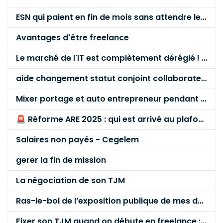
ESN qui paient en fin de mois sans attendre le paiement client ?
Avantages d'être freelance
Le marché de l'IT est complètement déréglé ! STOP à cette mascarade ! Il faut s'unir et résister !
aide changement statut conjoint collaborateur
Mixer portage et auto entrepreneur pendant des années - quel risque ?
🚨 Réforme ARE 2025 : qui est arrivé au plafond des 60 % en gardant son entreprise ?
Salaires non payés - Cegelem
gerer la fin de mission
La négociation de son TJM
Ras-le-bol de l’exposition publique de mes données personnelles liées à mon entreprise
Fixer son TJM quand on débute en freelance : la méthode mathématique (et pas au feeling) 🛑