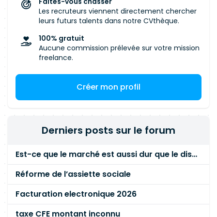
interactions Participation aux rituels quotidiens
Faites-vous chasser
patching des équipements réseau et sécurité ;
Les recruteurs viennent directement chercher
et hebdomadaires des équipes Infrastructure,
Créer, valider et contrôler l'implémentation des
leurs futurs talents dans notre CVthèque.
Systèmes, Réseaux et Cybersécurité. Interaction
flux réseau ; Piloter les changements liés aux
quotidienne avec le RSSI. Collaboration avec les
100% gratuit
proxy, reverse proxy et passerelles SMTP ;
équipes DevSecOps, les développeurs et les
Aucune commission prélevée sur votre mission
Participer aux ateliers techniques avec les
freelance.
partenaires cybersécurité.
architectes ; Piloter les décommissionnements
d'applications et de serveurs.
Créer mon profil
Derniers posts sur le forum
Est-ce que le marché est aussi dur que le disent les commerciaux ?
Réforme de l’assiette sociale
Facturation electronique 2026
taxe CFE montant inconnu