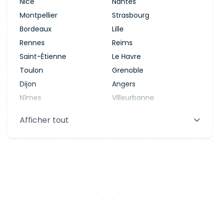
Nice
Nantes
Montpellier
Strasbourg
Bordeaux
Lille
Rennes
Reims
Saint-Étienne
Le Havre
Toulon
Grenoble
Dijon
Angers
Nîmes
Villeurbanne
Saint-Denis
Le Mans
Afficher tout
Aix-en-Provence
Clermont-Ferrand
Brest
Tours
Amiens
Limoges
Annecy
Perpignan