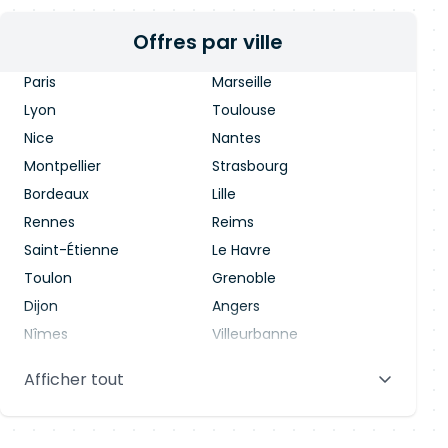
Offres par ville
Paris
Marseille
Lyon
Toulouse
Nice
Nantes
Montpellier
Strasbourg
Bordeaux
Lille
Rennes
Reims
Saint-Étienne
Le Havre
Toulon
Grenoble
Dijon
Angers
Nîmes
Villeurbanne
Saint-Denis
Le Mans
Afficher tout
Aix-en-Provence
Clermont-Ferrand
Brest
Tours
Amiens
Limoges