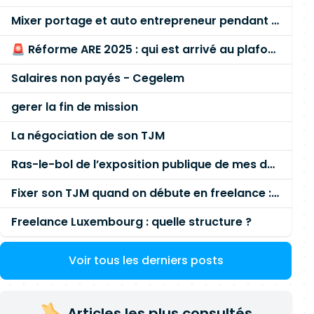
Mixer portage et auto entrepreneur pendant des années - quel risque ?
🚨 Réforme ARE 2025 : qui est arrivé au plafond des 60 % en gardant son entreprise ?
Salaires non payés - Cegelem
gerer la fin de mission
La négociation de son TJM
Ras-le-bol de l’exposition publique de mes données personnelles liées à mon entreprise
Fixer son TJM quand on débute en freelance : la méthode mathématique (et pas au feeling) 🛑
Freelance Luxembourg : quelle structure ?
Voir tous les derniers posts
Articles les plus consultés