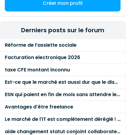
Créer mon profil
Derniers posts sur le forum
Réforme de l’assiette sociale
Facturation electronique 2026
taxe CFE montant inconnu
Est-ce que le marché est aussi dur que le disent les commerciaux ?
ESN qui paient en fin de mois sans attendre le paiement client ?
Avantages d'être freelance
Le marché de l'IT est complètement déréglé ! STOP à cette mascarade ! Il faut s'unir et résister !
aide changement statut conjoint collaborateur