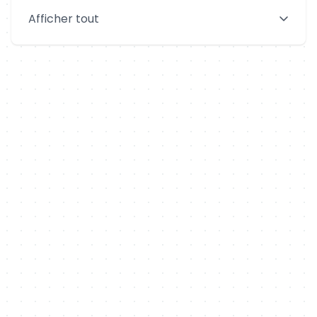
Saint-Denis
Le Mans
Afficher tout
Aix-en-Provence
Clermont-Ferrand
Brest
Tours
Amiens
Limoges
Annecy
Perpignan