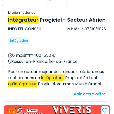
Responsabilités : - Analyser les documents
d'entrée ; - Élaborer les plans de
tests
Mission freelance
d'intégration ; - Définir et mettre en oeuvre des
Intégrateur
Progiciel - Secteur Aérien
moyens de
tests
; - Analyser les
INFOTEL CONSEIL
Publiée le
07/30/2026
dysfonctionnements ; - Assurer le reporting et la
documentation.
Intégration
6 mois
400-550 €
Roissy-en-France, Île-de-France
Pour un acteur majeur du transport aérien, nous
recherchons un
Intégrateur
Progiciel En tant
qu'Intégrateur
Progiciel, vous serez un élément
clé de l'équipe (répartie entre Paris et Chennai)
Voir cette offre
en charge de la configuration, du paramétrage,
de la validation et du support de cette solution
complexe. Vous travaillerez en étroite
CDI