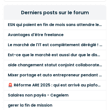
d'intégration, des outils et à l'optimisation de la
solution
Derniers posts sur le forum
ESN qui paient en fin de mois sans attendre le paiement client ?
Avantages d'être freelance
Le marché de l'IT est complètement déréglé ! STOP à cette mascarade ! Il faut s'unir et résister !
Est-ce que le marché est aussi dur que le disent les commerciaux ?
aide changement statut conjoint collaborateur
Mixer portage et auto entrepreneur pendant des années - quel risque ?
🚨 Réforme ARE 2025 : qui est arrivé au plafond des 60 % en gardant son entreprise ?
Salaires non payés - Cegelem
gerer la fin de mission