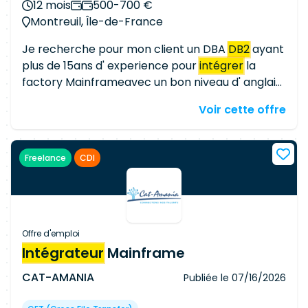
12 mois
500-700 €
Montreuil, Île-de-France
Je recherche pour mon client un DBA
DB2
ayant
plus de 15ans d' experience pour
intégrer
la
factory Mainframeavec un bon niveau d' anglais
le domaine MD17 a pour mission la gestion des
Voir cette offre
bases de données
DB2
. Administration des bases
de données
DB2
: réalisation, suivi, évolution,
restauration. Développements et améliorations
Freelance
CDI
des outils spécifiques intra et/ou inter équipe.
Conseils, supports auprès de nos clients France
et international (Etudes: conception et
développement, Recette Fonctionnelle, …).
Diagnostic de niveau 2. Garantir l'assurance
Offre d'emploi
qualité des nouvelles applications (faisabilité et
Intégrateur
Mainframe
performance) Documentation (procédures,
CAT-AMANIA
Publiée le
07/16/2026
comptes-rendus,…) Veille technologique : guide
utilisateurs, séminaire,
tests
de produits (analyse