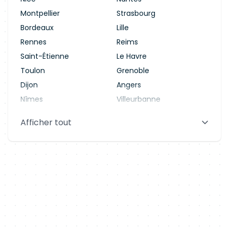
Montpellier
Strasbourg
Bordeaux
Lille
Rennes
Reims
Saint-Étienne
Le Havre
Toulon
Grenoble
Dijon
Angers
Nîmes
Villeurbanne
Saint-Denis
Le Mans
Afficher tout
Aix-en-Provence
Clermont-Ferrand
Brest
Tours
Amiens
Limoges
Annecy
Perpignan