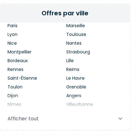
Offres par ville
Paris
Marseille
Lyon
Toulouse
Nice
Nantes
Montpellier
Strasbourg
Bordeaux
Lille
Rennes
Reims
Saint-Étienne
Le Havre
Toulon
Grenoble
Dijon
Angers
Nîmes
Villeurbanne
Saint-Denis
Le Mans
Afficher tout
Aix-en-Provence
Clermont-Ferrand
Brest
Tours
Amiens
Limoges