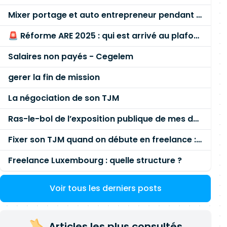
Mixer portage et auto entrepreneur pendant des années - quel risque ?
🚨 Réforme ARE 2025 : qui est arrivé au plafond des 60 % en gardant son entreprise ?
Salaires non payés - Cegelem
gerer la fin de mission
La négociation de son TJM
Ras-le-bol de l’exposition publique de mes données personnelles liées à mon entreprise
Fixer son TJM quand on débute en freelance : la méthode mathématique (et pas au feeling) 🛑
Freelance Luxembourg : quelle structure ?
Voir tous les derniers posts
Articles les plus consultés