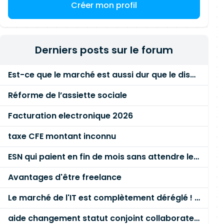
Créer mon profil
Derniers posts sur le forum
Est-ce que le marché est aussi dur que le disent les commerciaux ?
Réforme de l’assiette sociale
Facturation electronique 2026
taxe CFE montant inconnu
ESN qui paient en fin de mois sans attendre le paiement client ?
Avantages d'être freelance
Le marché de l'IT est complètement déréglé ! STOP à cette mascarade ! Il faut s'unir et résister !
aide changement statut conjoint collaborateur