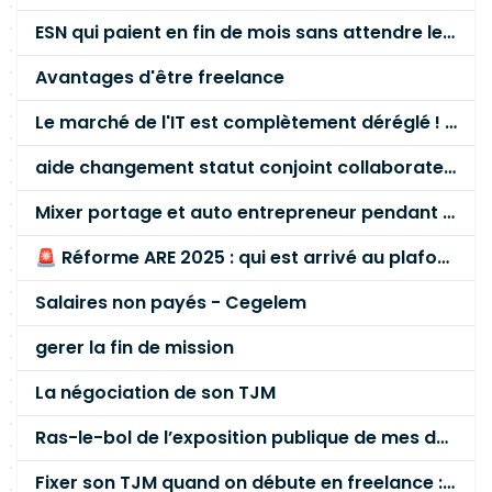
ESN qui paient en fin de mois sans attendre le paiement client ?
Avantages d'être freelance
Le marché de l'IT est complètement déréglé ! STOP à cette mascarade ! Il faut s'unir et résister !
aide changement statut conjoint collaborateur
Mixer portage et auto entrepreneur pendant des années - quel risque ?
🚨 Réforme ARE 2025 : qui est arrivé au plafond des 60 % en gardant son entreprise ?
Salaires non payés - Cegelem
gerer la fin de mission
La négociation de son TJM
Ras-le-bol de l’exposition publique de mes données personnelles liées à mon entreprise
Fixer son TJM quand on débute en freelance : la méthode mathématique (et pas au feeling) 🛑