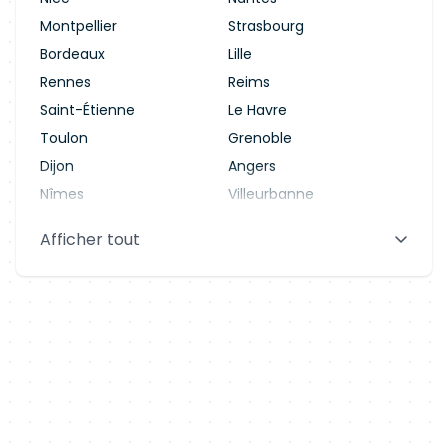
Montpellier
Strasbourg
Bordeaux
Lille
Rennes
Reims
Saint-Étienne
Le Havre
Toulon
Grenoble
Dijon
Angers
Nîmes
Villeurbanne
Saint-Denis
Le Mans
Afficher tout
Aix-en-Provence
Clermont-Ferrand
Brest
Tours
Amiens
Limoges
Annecy
Perpignan