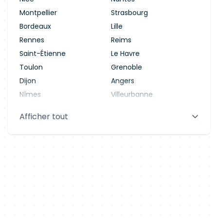
Montpellier
Strasbourg
Bordeaux
Lille
Rennes
Reims
Saint-Étienne
Le Havre
Toulon
Grenoble
Dijon
Angers
Nîmes
Villeurbanne
Saint-Denis
Le Mans
Afficher tout
Aix-en-Provence
Clermont-Ferrand
Brest
Tours
Amiens
Limoges
Annecy
Perpignan