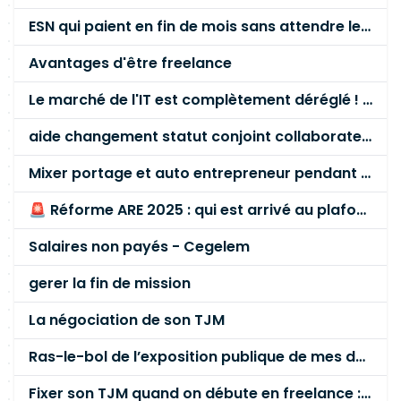
ESN qui paient en fin de mois sans attendre le paiement client ?
Avantages d'être freelance
Le marché de l'IT est complètement déréglé ! STOP à cette mascarade ! Il faut s'unir et résister !
aide changement statut conjoint collaborateur
Mixer portage et auto entrepreneur pendant des années - quel risque ?
🚨 Réforme ARE 2025 : qui est arrivé au plafond des 60 % en gardant son entreprise ?
Salaires non payés - Cegelem
gerer la fin de mission
La négociation de son TJM
Ras-le-bol de l’exposition publique de mes données personnelles liées à mon entreprise
Fixer son TJM quand on débute en freelance : la méthode mathématique (et pas au feeling) 🛑