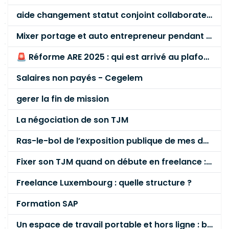
aide changement statut conjoint collaborateur
Mixer portage et auto entrepreneur pendant des années - quel risque ?
🚨 Réforme ARE 2025 : qui est arrivé au plafond des 60 % en gardant son entreprise ?
Salaires non payés - Cegelem
gerer la fin de mission
La négociation de son TJM
Ras-le-bol de l’exposition publique de mes données personnelles liées à mon entreprise
Fixer son TJM quand on débute en freelance : la méthode mathématique (et pas au feeling) 🛑
Freelance Luxembourg : quelle structure ?
Formation SAP
Un espace de travail portable et hors ligne : besoin réel ou fausse bonne idée ?