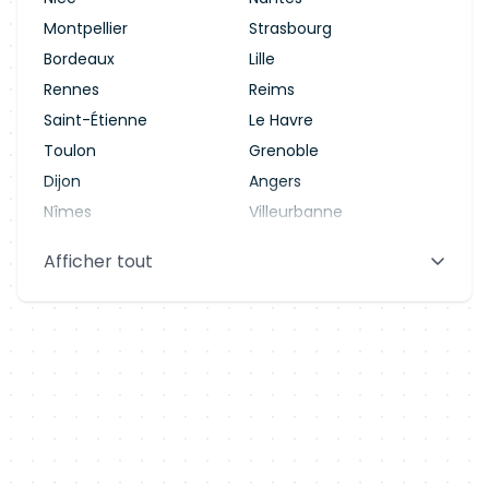
Montpellier
Strasbourg
Bordeaux
Lille
Rennes
Reims
Saint-Étienne
Le Havre
Toulon
Grenoble
Dijon
Angers
Nîmes
Villeurbanne
Saint-Denis
Le Mans
Afficher tout
Aix-en-Provence
Clermont-Ferrand
Brest
Tours
Amiens
Limoges
Annecy
Perpignan