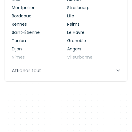
Montpellier
Strasbourg
Bordeaux
Lille
Rennes
Reims
Saint-Étienne
Le Havre
Toulon
Grenoble
Dijon
Angers
Nîmes
Villeurbanne
Saint-Denis
Le Mans
Afficher tout
Aix-en-Provence
Clermont-Ferrand
Brest
Tours
Amiens
Limoges
Annecy
Perpignan