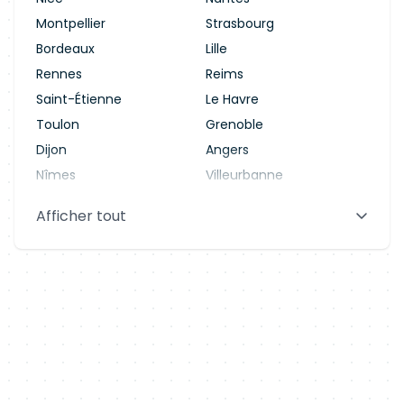
Montpellier
Strasbourg
Bordeaux
Lille
Rennes
Reims
Saint-Étienne
Le Havre
Toulon
Grenoble
Dijon
Angers
Nîmes
Villeurbanne
Saint-Denis
Le Mans
Afficher tout
Aix-en-Provence
Clermont-Ferrand
Brest
Tours
Amiens
Limoges
Annecy
Perpignan