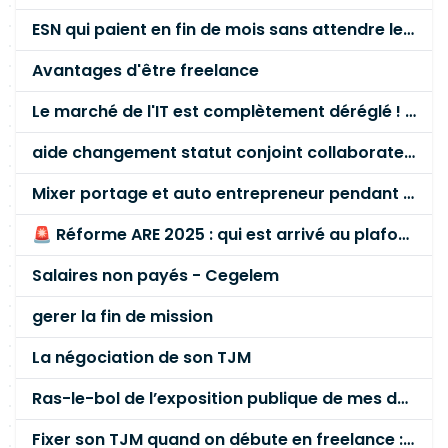
ESN qui paient en fin de mois sans attendre le paiement client ?
Avantages d'être freelance
Le marché de l'IT est complètement déréglé ! STOP à cette mascarade ! Il faut s'unir et résister !
aide changement statut conjoint collaborateur
Mixer portage et auto entrepreneur pendant des années - quel risque ?
🚨 Réforme ARE 2025 : qui est arrivé au plafond des 60 % en gardant son entreprise ?
Salaires non payés - Cegelem
gerer la fin de mission
La négociation de son TJM
Ras-le-bol de l’exposition publique de mes données personnelles liées à mon entreprise
Fixer son TJM quand on débute en freelance : la méthode mathématique (et pas au feeling) 🛑