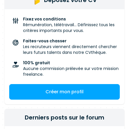
Déposez votre CV
gouvernance. Que vous soyez orienté cloud,
architecture, conformité ou opérations, si la
cybersécurité est votre métier et que vous êtes
Fixez vos conditions
basé·e dans la région lyonnaise, nous voulons
Rémunération, télétravail... Définissez tous les
échanger avec vous.
critères importants pour vous.
Faites-vous chasser
Les recruteurs viennent directement chercher
leurs futurs talents dans notre CVthèque.
100% gratuit
Aucune commission prélevée sur votre mission
freelance.
Créer mon profil
Derniers posts sur le forum