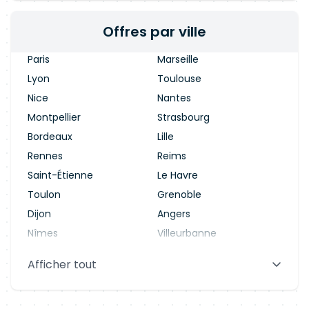
Offres par ville
Paris
Marseille
Lyon
Toulouse
Nice
Nantes
Montpellier
Strasbourg
Bordeaux
Lille
Rennes
Reims
Saint-Étienne
Le Havre
Toulon
Grenoble
Dijon
Angers
Nîmes
Villeurbanne
Saint-Denis
Le Mans
Afficher tout
Aix-en-Provence
Clermont-Ferrand
Brest
Tours