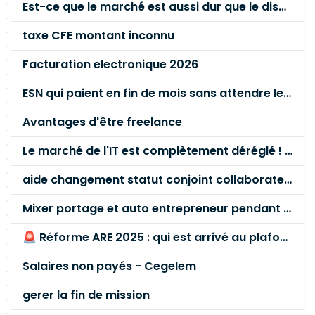
Est-ce que le marché est aussi dur que le disent les commerciaux ?
taxe CFE montant inconnu
Facturation electronique 2026
ESN qui paient en fin de mois sans attendre le paiement client ?
Avantages d'être freelance
Le marché de l'IT est complètement déréglé ! STOP à cette mascarade ! Il faut s'unir et résister !
aide changement statut conjoint collaborateur
Mixer portage et auto entrepreneur pendant des années - quel risque ?
🚨 Réforme ARE 2025 : qui est arrivé au plafond des 60 % en gardant son entreprise ?
Salaires non payés - Cegelem
gerer la fin de mission