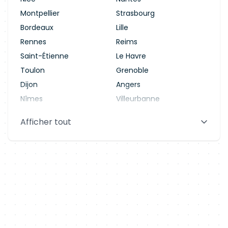
Montpellier
Strasbourg
Bordeaux
Lille
Rennes
Reims
Saint-Étienne
Le Havre
Toulon
Grenoble
Dijon
Angers
Nîmes
Villeurbanne
Saint-Denis
Le Mans
Afficher tout
Aix-en-Provence
Clermont-Ferrand
Brest
Tours
Amiens
Limoges
Annecy
Perpignan