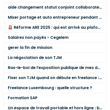
aide changement statut conjoint collaborateur
Mixer portage et auto entrepreneur pendant des années - quel risque ?
🚨 Réforme ARE 2025 : qui est arrivé au plafond des 60 % en gardant son entreprise ?
Salaires non payés - Cegelem
gerer la fin de mission
La négociation de son TJM
Ras-le-bol de l’exposition publique de mes données personnelles liées à mon entreprise
Fixer son TJM quand on débute en freelance : la méthode mathématique (et pas au feeling) 🛑
Freelance Luxembourg : quelle structure ?
Formation SAP
Un espace de travail portable et hors ligne : besoin réel ou fausse bonne idée ?