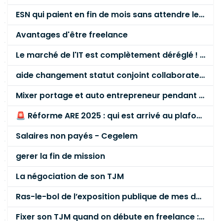
ESN qui paient en fin de mois sans attendre le paiement client ?
Avantages d'être freelance
Le marché de l'IT est complètement déréglé ! STOP à cette mascarade ! Il faut s'unir et résister !
aide changement statut conjoint collaborateur
Mixer portage et auto entrepreneur pendant des années - quel risque ?
🚨 Réforme ARE 2025 : qui est arrivé au plafond des 60 % en gardant son entreprise ?
Salaires non payés - Cegelem
gerer la fin de mission
La négociation de son TJM
Ras-le-bol de l’exposition publique de mes données personnelles liées à mon entreprise
Fixer son TJM quand on débute en freelance : la méthode mathématique (et pas au feeling) 🛑