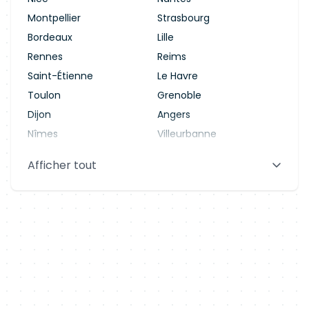
Montpellier
Strasbourg
Bordeaux
Lille
Rennes
Reims
Saint-Étienne
Le Havre
Toulon
Grenoble
Dijon
Angers
Nîmes
Villeurbanne
Saint-Denis
Le Mans
Afficher tout
Aix-en-Provence
Clermont-Ferrand
Brest
Tours
Amiens
Limoges
Annecy
Perpignan